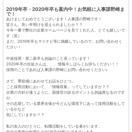
2019年卒・2020年卒も案内中！お気軽に人事課野崎ま
で！
あけましておめでとうございます！人事課の野崎です！
皆さん、良い年明けを迎えられましたか？？
今年一番で弊社の企業ホームページを見てくれた人、とても嬉しいで
す（笑）
まだ、2019年卒もマイナビ等に掲載しているので、お問い合わせく
ださい！
中途採用・第二新卒も勿論のこと承っています！
2020年卒の生徒さんは、、、情報今しばらくお待ちください！！
採用のことであれば人事課の野崎にお問い合わせください♪
さて、季節感にあわせてお話をひとつ…
こと採用活動において、「情報収集」ってしていますか？？
企業の方針が違うように、面接官の診るポイントも勿論異なるのです
が、
その志望している業界全体が今どんな環境下にあって採用活動をして
いるかなど
気にしていますか？？
私の友人のひとりに、転職活動をしている者がいます。
自分の長所や短所などの”自己分析”もできています。