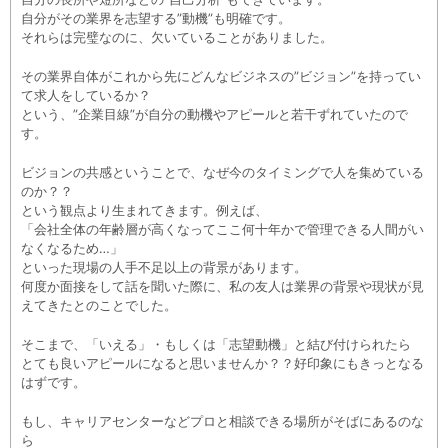
自分がその業界を志望する”動機”も明確です。
それらは完璧なのに、欠いていることがありました。
その業界自体がこれから先にどんなビジネスの”ビジョン”を持ってい
て求人をしているか？
という、”企業目線”が自分の動機やアピールと若干ずれていたので
す。
ビジョンの共感ということで、なぜ今のタイミングで人を集めている
のか？？
という観点より生まれてきます。例えば、
「会社全体の年齢層が高くなってここ何十年かで管理できる人間がい
なくなるため…」
といった現場の人手不足以上の背景があります。
何度か面接をして話を聞いた際に、私の友人は業界の背景や現状が見
えてきたとのことでした。
そこまで、「いえる」・もしくは「志望動機」と結び付けられたら
とても良いアピールになると思いませんか？？好印象にもきっとなる
はずです。
もし、キャリアセンターなどプロと相談できる場所がそばにあるのな
ら