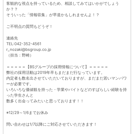
客観的な視点を持っているため、相談してみてはいかがでしょう
か？？
そういった「情報収集」が早道かもしれませんよ！？
ご不明点の質問もどうぞ！
連絡先
TEL:042-352-4561
r_nozaki@bsgroup.co.jp
（担当：野崎）
＝＝＝＝＝【BSグループの採用情報について】＝＝＝＝＝
弊社の採用活動は2019年卒もまだまだ行なっています。
内定者も数名出させていただいておりますが、まだまだ若いマンパワ
ーが必要です。
いろいろな価値観を持った・学業やバイトなどのすばらしい経験を持
った学生さんと
数多く出会ってみたいと思っております！！
※12/29～1/6までお休み
問い合わせは1/7以降にご対応させていただきます！