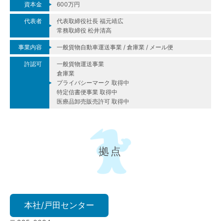
資本金
600万円
代表者
代表取締役社長 福元靖広
常務取締役 松井清高
事業内容
一般貨物自動車運送事業 / 倉庫業 / メール便
許認可
一般貨物運送事業
倉庫業
プライバシーマーク 取得中
特定信書便事業 取得中
医療品卸売販売許可 取得中
拠点
本社/戸田センター