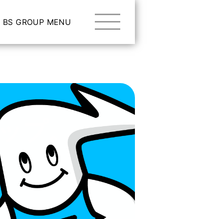
BS GROUP MENU
ップ。